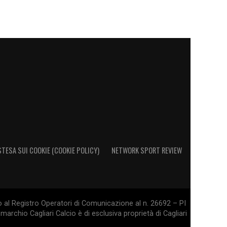
STESA SUI COOKIE (COOKIE POLICY)
NETWORK SPORT REVIEW
o al Registro Operatori di Comunicazione al n. 26692 – PI
marchio Cagliari Calcio è di esclusiva proprietà di Cagliari