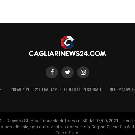
NE
PRIVACY POLICY E TRATTAMENTO DEI DATI PERSONALI
INFORMATIVA E
 – Registro Stampa Tribunale di Torino n. 50 del 07/09/2021 - Iscritt
 non ufficiale, non autorizzato o connesso a Cagliari Calcio S.p.A. Il 
Calcio S.p.A.