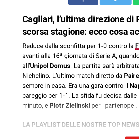
Cagliari, l’ultima direzione di 
scorsa stagione: ecco cosa ac
Reduce dalla sconfitta per 1-0 contro la
F
avanti alla 16ª giornata di Serie A, quando
all’
Unipol Domus
. La partita sarà arbitra
Nichelino. L’ultimo match diretto da
Pair
sempre in casa. Era una gara contro il
Nap
pareggio per 1-1. La sfida fu decisa dalle 
minuto, e
Piotr Zielinski
per i partenopei.
LA PLAYLIST DELLE NOSTRE TOP NEW