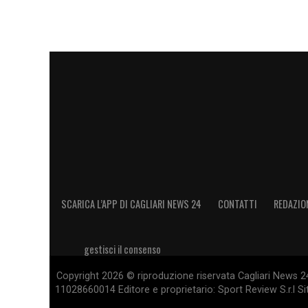
SCARICA L’APP DI CAGLIARI NEWS 24
CONTATTI
REDAZIO
gestisci il consenso
Copyright 2026 © riproduzione riservata Cagliari News 24
11028660014 Editore e proprietario: Sport Review S.r.l Sito