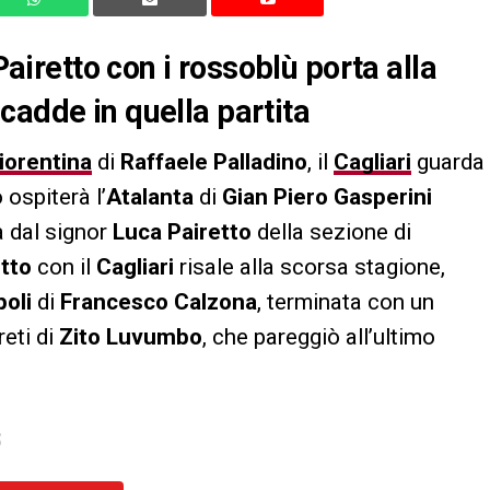
Pairetto con i rossoblù porta alla
cadde in quella partita
iorentina
di
Raffaele Palladino
, il
Cagliari
guarda
 ospiterà l’
Atalanta
di
Gian Piero Gasperini
ta dal signor
Luca Pairetto
della sezione di
etto
con il
Cagliari
risale alla scorsa stagione,
oli
di
Francesco Calzona
, terminata con un
reti di
Zito Luvumbo
, che pareggiò all’ultimo
S