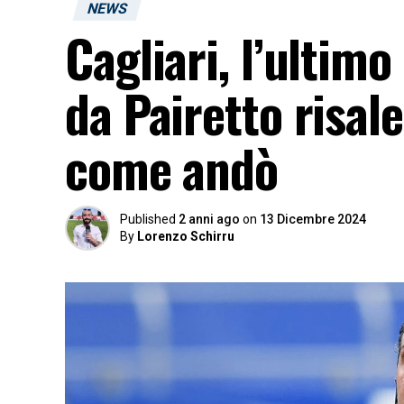
NEWS
Cagliari, l’ultim
da Pairetto risal
come andò
Published
2 anni ago
on
13 Dicembre 2024
By
Lorenzo Schirru