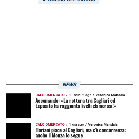
ore 16:15
PERUGIA-CAGLIARI:
venerdì 5 maggio, ore
20:30
CAGLIARI-PALERMO:
sabato 13 maggio, ore
15
COSENZA-CAGLIARI:
venerdì 19 maggio,
ore 15
NEWS
LA PLAYLIST DELLE NOSTRE TOP NEWS
CALCIOMERCATO
21 minuti ago
Veronica Mandala
Accomando: «La rottura tra Cagliari ed
Esposito ha raggiunto livelli clamorosi!»
CALCIOMERCATO
1 ora ago
Veronica Mandala
Floriani piace al Cagliari, ma c’è concorrenza:
anche il Monza lo segue