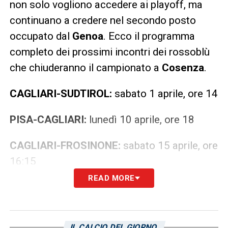
non solo vogliono accedere ai playoff, ma
continuano a credere nel secondo posto
occupato dal
Genoa
. Ecco il programma
completo dei prossimi incontri dei rossoblù
che chiuderanno il campionato a
Cosenza
.
CAGLIARI-SUDTIROL:
sabato 1 aprile, ore 14
PISA-CAGLIARI:
lunedì 10 aprile, ore 18
CAGLIARI-FROSINONE:
sabato 15 aprile, ore
16:15
READ MORE
PARMA-CAGLIARI:
sabato 22 aprile, ore 14
CAGLIARI-TERNANA:
domenica 30 aprile,
IL CALCIO DEL GIORNO