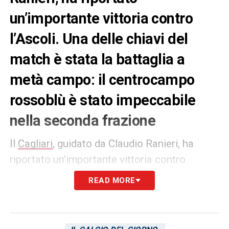
un’importante vittoria contro
l’Ascoli. Una delle chiavi del
match è stata la battaglia a
metà campo: il centrocampo
rossoblù è stato impeccabile
nella seconda frazione
Il
Cagliari
, guidato da Claudio Ranieri, ha
riportato un’importante vittoria contro
l’Ascoli
. Una delle chiavi del match è stata la
READ MORE
battaglia a
metà campo
: il
centrocampo
rossoblù è stato impeccabile nella seconda
frazione. I duelli vinti da Nandez e compagni