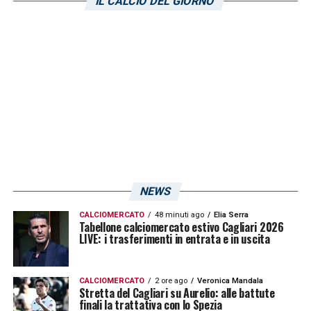
IL CALCIO DEL GIORNO
sono stati fondamentali, oltre al grande
supporto fornito agli attaccanti per
assediare la retroguardia di Roberto Breda.
LA PLAYLIST DELLE NOSTRE TOP NEWS
NEWS
CALCIOMERCATO
48 minuti ago
Elia Serra
Tabellone calciomercato estivo Cagliari 2026
LIVE: i trasferimenti in entrata e in uscita
CALCIOMERCATO
2 ore ago
Veronica Mandala
Stretta del Cagliari su Aurelio: alle battute
finali la trattativa con lo Spezia