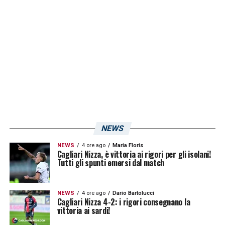
L’Unione Sarda, il Cagliari riprenderà gli
allenamenti nella giornata di domani, al
centro sportivo di Asseminello.
LA PLAYLIST DELLE NOSTRE TOP NEWS
NEWS
NEWS
4 ore ago
Maria Floris
Cagliari Nizza, è vittoria ai rigori per gli isolani!
Tutti gli spunti emersi dal match
NEWS
4 ore ago
Dario Bartolucci
Cagliari Nizza 4-2: i rigori consegnano la
vittoria ai sardi!