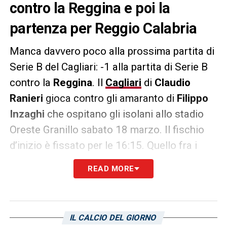
contro la Reggina e poi la
partenza per Reggio Calabria
Manca davvero poco alla prossima partita di
Serie B del Cagliari: -1 alla partita di Serie B
contro la
Reggina
. Il
Cagliari
di
Claudio
Ranieri
gioca contro gli amaranto di
Filippo
Inzaghi
che ospitano gli isolani allo stadio
Oreste Granillo sabato 18 marzo. Il fischio
d’inizio è fissato per le 16:15. Quello fra i
calabresi e i sardi è uno scontro di alta
READ MORE
quota, quasi un assaggio dei prossimi
playoff per la Serie A. Il Cagliari e mister
Ranieri limano gli ultimi dettagli in vista della
IL CALCIO DEL GIORNO
trasferta e, nella giornata odierna, ci sarà la