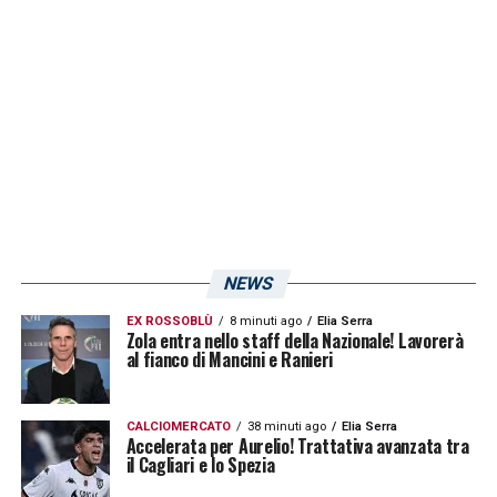
rifinitura e la partenza della squadra alla
volta di Reggio Calabria.
LA PLAYLIST DELLE NOSTRE TOP NEWS
NEWS
EX ROSSOBLÙ
8 minuti ago
Elia Serra
Zola entra nello staff della Nazionale! Lavorerà
al fianco di Mancini e Ranieri
CALCIOMERCATO
38 minuti ago
Elia Serra
Accelerata per Aurelio! Trattativa avanzata tra
il Cagliari e lo Spezia