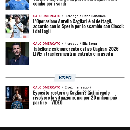
combo per i sardi
CALCIOMERCATO
3 ore ago
Dario Bartolucci
L’Operazione Aurelio Cagliari è ai dettagli,
accordo con lo Spezia per lo scambio con Ciocci:
i dettagli
CALCIOMERCATO
4 ore ago
Elia Serra
Tabellone calciomercato estivo Cagliari 2026
LIVE: i trasferimenti in entrata e in uscita
VIDEO
CALCIOMERCATO
2 settimane ago
Esposito resterà a Cagliari? Giulini vuole
risolvere la situazione, ma per 20 milioni può
partire – VIDEO