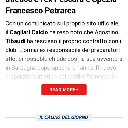
Francesco Petrarca
Con un comunicato sul proprio sito ufficiale,
il
Cagliari Calcio
ha reso noto che Agostino
Tibaudi
ha rescisso il proprio contratto con il
club. L’ormai ex responsabile dei preparatori
atletici rossoblù chiude così la sua avventura
in Sardegna dopo appena un anno. Il nuovo
preparatore atletico dei sardi è Francesco
Petrarca
, trentacinquenne reduce dalle
READ MORE
esperienze negli staff di
Pescara
e
Spezia
.
Maran porta con sé a Cagliari
IL CALCIO DEL GIORNO
tre fedelissimi e affida la match