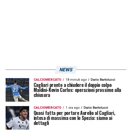
analysis al figlio Gianluca. Ai
saluti Dei, Fini e Agostini – 7
giugno
Il
Cagliari
riparte da Rolando
Maran
. Il
tecnico trentino allenerà in Sardegna dopo
una lunga parentesi al
Chievo Verona
,
conclusasi burrascosamente a fine aprile.
NEWS
Anche in rossoblù Maran potrà avvalersi
CALCIOMERCATO
18 minuti ago
Dario Bartolucci
Cagliari pronto a chiudere il doppio colpo
della collaborazione di Christian
Maraner
,
Maldini-Kevin Carlos: operazioni prossime alla
chiusura
suo vice da oltre un decennio, e dei
collaboratori tecnici Ivan
Moretto
e
CALCIOMERCATO
1 ora ago
Dario Bartolucci
Quasi fatta per portare Aurelio al Cagliari,
Andrea
Tonelli
. Futuro cagliaritano anche per
intesa di massima con lo Spezia: siamo ai
dettagli
il figlio del tecnico, il 24enne Gianluca
Maran
,