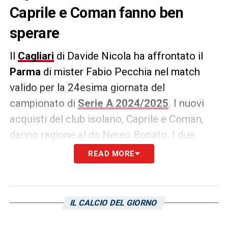
Caprile e Coman fanno ben
sperare
Il
Cagliari
di Davide Nicola ha affrontato il
Parma
di mister Fabio Pecchia nel match
valido per la 24esima giornata del
campionato di
Serie A 2024/2025
. I nuovi
acquisti del club isolano, Caprile e Coman,
danno ragione al ds Nereo Bonato. I due
giocatori, il portiere da cinque giornate fa,
READ MORE
l’attaccante all’esordio oggi, stanno dando
ottime risposte sul campo. Il rumeno è
andato in gol dopo pochi minuti che Nicola
IL CALCIO DEL GIORNO
ha deciso di schierarlo nel secondo tempo.