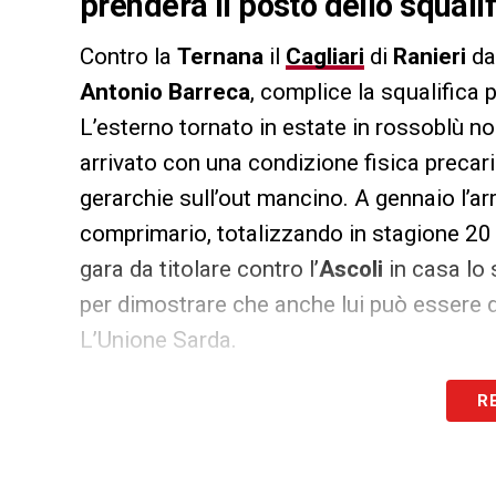
prenderà il posto dello squali
Contro la
Ternana
il
Cagliari
di
Ranieri
da
Antonio Barreca
, complice la squalific
L’esterno tornato in estate in rossoblù n
arrivato con una condizione fisica precari
gerarchie sull’out mancino. A gennaio l’arr
comprimario, totalizzando in stagione 20 
gara da titolare contro l’
Ascoli
in casa lo
per dimostrare che anche lui può essere d
L’Unione Sarda.
R
LA PLAYLIST DELLE NOSTRE TOP NEW