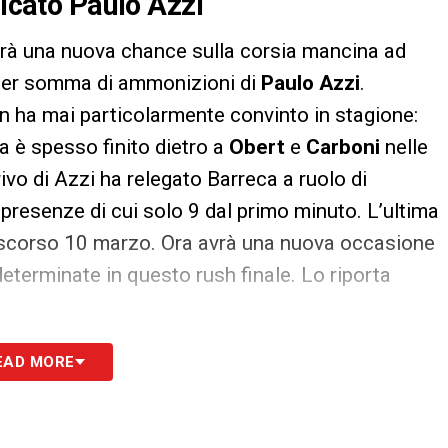
ficato Paulo Azzi
rà una nuova chance sulla corsia mancina ad
a per somma di ammonizioni di
Paulo Azzi
.
on ha mai particolarmente convinto in stagione:
a è spesso finito dietro a
Obert
e
Carboni
nelle
ivo di Azzi ha relegato Barreca a ruolo di
presenze di cui solo 9 dal primo minuto. L’ultima
 scorso 10 marzo. Ora avrà una nuova occasione
eterminate in questo rush finale. Lo riporta
EAD MORE
S