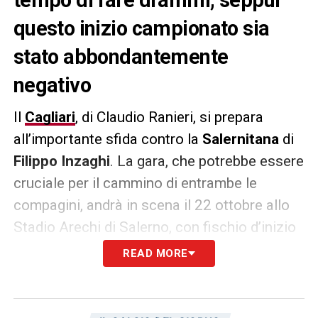
questo inizio campionato sia
stato abbondantemente
negativo
Il
Cagliari
, di Claudio Ranieri, si prepara
all’importante sfida contro la
Salernitana
di
Filippo Inzaghi
. La gara, che potrebbe essere
cruciale per il cammino di entrambe le
compagini, andrà in scena il 22 ottobre allo
Stadio Arechi di Salerno, con fischio d’inizio
fissato per le 15. In casa rossoblù non è
READ MORE
ancora tempo di fare drammi, seppur questo
inizio campionato sia stato
abbondantemente negativo. La salvezza,