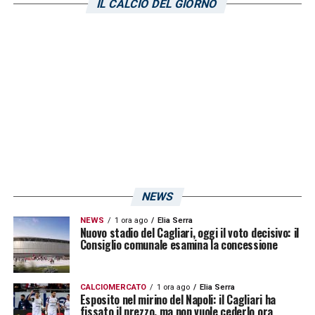
IL CALCIO DEL GIORNO
infatti, attualmente dista solo tre punti. I
sardi sono fermi all’ultimo posto con 2 punti
totalizzati, preceduti dalla Salernitana a
quota 3 e dall’Empoli fermo a quota quattro.
L’Udinese, invece, fuori dalla zona
retrocessione, ha totalizzato 5 punti.
LA PLAYLIST DELLE NOSTRE TOP NEWS
NEWS
NEWS
1 ora ago
Elia Serra
Nuovo stadio del Cagliari, oggi il voto decisivo: il
Consiglio comunale esamina la concessione
CALCIOMERCATO
1 ora ago
Elia Serra
Esposito nel mirino del Napoli: il Cagliari ha
fissato il prezzo, ma non vuole cederlo ora