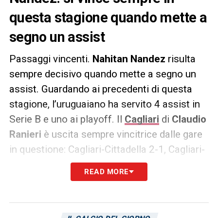
questa stagione quando mette a
segno un assist
Passaggi vincenti.
Nahitan Nandez
risulta
sempre decisivo quando mette a segno un
assist. Guardando ai precedenti di questa
stagione, l’uruguaiano ha servito 4 assist in
Serie B e uno ai playoff. Il
Cagliari
di
Claudio
Ranieri
è uscita sempre vincitrice dalle gare
in questione: Cagliari-Cittadella 2-1, Cagliari-
Perugia 3-2, Cagliari-Ternana 2-1, Cagliari-
READ MORE
Palermo 2-1, Cagliari-Venezia 2-1. Nandez è
pronto a giocare contro il
Parma
di
Fabio
Pecchia
nella semifinale d’andata dei playoff,