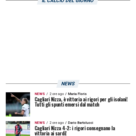
IL CALCIO DEL GIORNO
pronto a cercare di servire qualche assist
vincente ai propri compagni.
LA PLAYLIST DELLE NOSTRE TOP NEWS
NEWS
NEWS
2 ore ago
Maria Floris
Cagliari Nizza, è vittoria ai rigori per gli isolani!
Tutti gli spunti emersi dal match
NEWS
2 ore ago
Dario Bartolucci
Cagliari Nizza 4-2: i rigori consegnano la
vittoria ai sardi!