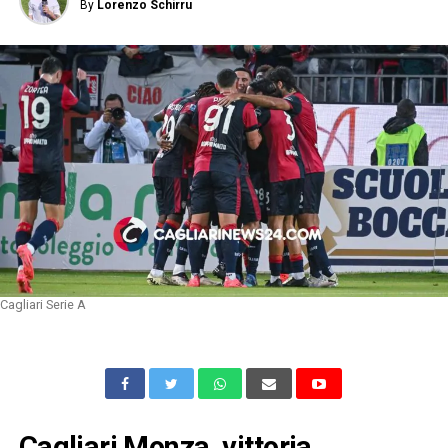
By
Lorenzo Schirru
Cagliari Serie A
Cagliari Monza, vittoria