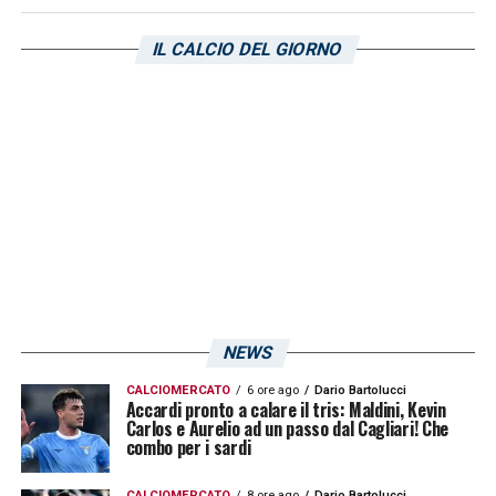
«In un pomeriggio ad alta gradazione di
sorrisi, la sua prestazione non è
IL CALCIO DEL GIORNO
indimenticabile: decolla a sprazzi, smarrisce
il pallone ma quando la giocata gli riesce,
diventa un problema con i suoi slalom. La
concorrenza non lo ha fatto volare».
LA PLAYLIST DELLE NOSTRE TOP NEWS
NEWS
CALCIOMERCATO
6 ore ago
Dario Bartolucci
Accardi pronto a calare il tris: Maldini, Kevin
Carlos e Aurelio ad un passo dal Cagliari! Che
combo per i sardi
CALCIOMERCATO
8 ore ago
Dario Bartolucci