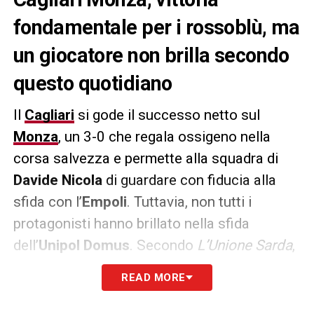
fondamentale per i rossoblù, ma
un giocatore non brilla secondo
questo quotidiano
Il
Cagliari
si gode il successo netto sul
Monza
, un 3-0 che regala ossigeno nella
corsa salvezza e permette alla squadra di
Davide Nicola
di guardare con fiducia alla
sfida con l’
Empoli
. Tuttavia, non tutti i
protagonisti hanno brillato nella sfida
dell’
Unipol Domus
. Secondo
L’Unione Sarda
,
il peggiore in campo è stato
Luca Felici
, che
READ MORE
ha ottenuto una valutazione di 6: