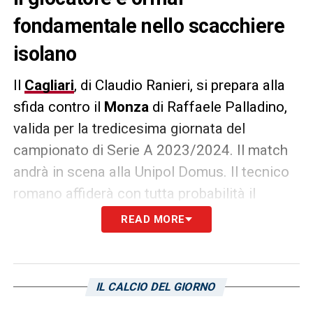
fondamentale nello scacchiere
isolano
Il
Cagliari
, di Claudio Ranieri, si prepara alla
sfida contro il
Monza
di Raffaele Palladino,
valida per la tredicesima giornata del
campionato di Serie A 2023/2024. Il match
andrà in scena alla Unipol Domus. Il tecnico
romano affiderà con tutta probabilità il
reparto arretrato ad
Alberto Dossena
, ormai
READ MORE
fondamentale nello scacchiere rossoblù.
Nell’ultimo impegno stagionale, contro la
Juventus, è arrivato il suo primo gol nella
IL CALCIO DEL GIORNO
massima serie. Un grande premio che ripaga