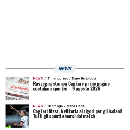
il giocatore di tutti gli sforzi fatti nell’arco
dell’ultimo anno, molto positivo per lui.
LA PLAYLIST DELLE NOSTRE TOP NEWS
NEWS
NEWS
41 minuti ago
Dario Bartolucci
Rassegna stampa Cagliari: prime pagine
quotidiani sportivi – 9 agosto 2026
NEWS
10 ore ago
Maria Floris
Cagliari Nizza, è vittoria ai rigori per gli isolani!
Tutti gli spunti emersi dal match