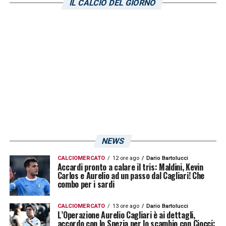
IL CALCIO DEL GIORNO
NEWS
CALCIOMERCATO
12 ore ago
Dario Bartolucci
Accardi pronto a calare il tris: Maldini, Kevin
Carlos e Aurelio ad un passo dal Cagliari! Che
combo per i sardi
CALCIOMERCATO
13 ore ago
Dario Bartolucci
L’Operazione Aurelio Cagliari è ai dettagli,
accordo con lo Spezia per lo scambio con Ciocci: