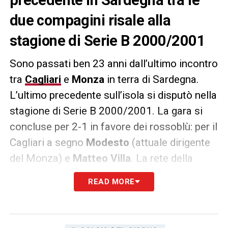
precedente in Sardegna tra le
due compagini risale alla
stagione di Serie B 2000/2001
Sono passati ben 23 anni dall’ultimo incontro
tra
Cagliari
e
Monza
in terra di Sardegna.
L’ultimo precedente sull’isola si disputò nella
stagione di Serie B 2000/2001. La gara si
concluse per 2-1 in favore dei rossoblù: per il
Cagliari a segno
Modesto
(attuale dirigente
del Monza) e
Matteo Villa
. La rete della
bandiera brianzola arrivò con
Aliyu Datti
.
READ MORE
LA PLAYLIST DELLE NOSTRE TOP NEWS