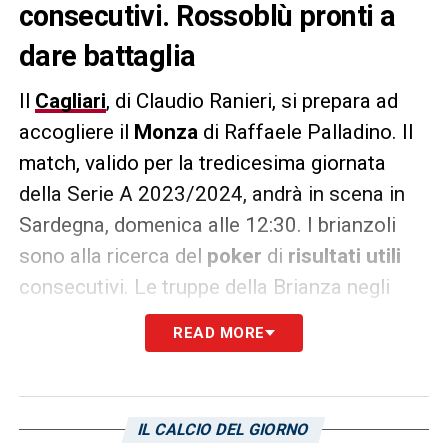
consecutivi. Rossoblù pronti a
dare battaglia
Il
Cagliari
, di Claudio Ranieri, si prepara ad
accogliere il
Monza
di Raffaele Palladino. Il
match, valido per la tredicesima giornata
della Serie A 2023/2024, andrà in scena in
Sardegna, domenica alle 12:30. I brianzoli
sono alla ricerca del
poker
di
risultati utili
consecutivi. Le truppe della Brianza negli
ultimi tre appuntamenti della stagione hanno
READ MORE
pareggiato contro l’Udinese, vinto contro il
Verona e pareggiato contro il Torino.
IL CALCIO DEL GIORNO
LA PLAYLIST DELLE NOSTRE TOP NEWS