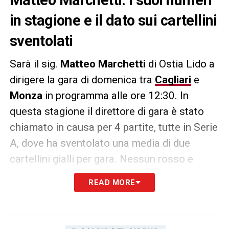
in stagione e il dato sui cartellini
sventolati
Sarà il sig.
Matteo Marchetti
di Ostia Lido a
dirigere la gara di domenica tra
Cagliari
e
Monza
in programma alle ore 12:30. In
questa stagione il direttore di gara è stato
chiamato in causa per 4 partite, tutte in Serie
A, dove ha sventolato una media di due
cartellini gialli per gara. Nessun rosso e
nessun rigore concesso. Arbitraggio dunque
READ MORE
all’inglese dove si predilige far correre il
gioco piuttosto che spezzettarlo.