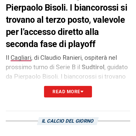
Pierpaolo Bisoli. I biancorossi si
trovano al terzo posto, valevole
per l’accesso diretto alla
seconda fase di playoff
Il
Cagliari
, di Claudio Ranieri, ospiterà nel
prossimo turno di Serie B il
Sudtirol
, guidato
da Pierpaolo Bisoli. I biancorossi si trovano
al terzo posto, valevole per l’accesso diretto
READ MORE
alla seconda fase di playoff. Il match andrà
in scena alla Unipol Domus, il primo aprile. I
rossoblù, pertanto, dovranno sfruttare al
IL CALCIO DEL GIORNO
massimo il supporto del proprio pubblico.