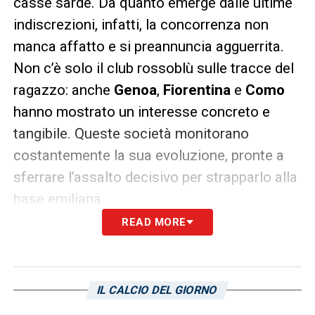
casse sarde. Da quanto emerge dalle ultime
indiscrezioni, infatti, la concorrenza non
manca affatto e si preannuncia agguerrita.
Non c’è solo il club rossoblù sulle tracce del
ragazzo: anche
Genoa
,
Fiorentina
e
Como
hanno mostrato un interesse concreto e
tangibile. Queste società monitorano
costantemente la sua evoluzione, pronte a
sferrare l’assalto decisivo per strapparlo alla
base emiliana.
READ MORE
Il giocatore ha attirato l’attenzione di ben
quattro piazze importanti del panorama
nazionale, a testimonianza delle sue indubbie
IL CALCIO DEL GIORNO
qualità. Sarà necessario muoversi con