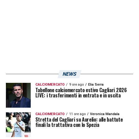
grande tempismo per non farsi bruciare sul
tempo dalle altre pretendenti, elaborando
un’offerta in grado di convincere sia
l’entourage che la squadra detentrice del
cartellino.
Il destino di
Samuel Wiafe
Nelle prossime settimane il quadro si
NEWS
delineerà con maggiore chiarezza. Il Modena
CALCIOMERCATO
9 ore ago
Elia Serra
Tabellone calciomercato estivo Cagliari 2026
dovrà decidere come gestire il proprio
LIVE: i trasferimenti in entrata e in uscita
gioiello, valutando se trattenerlo ancora per
valorizzarlo ulteriormente o se capitalizzare
CALCIOMERCATO
11 ore ago
Veronica Mandala
subito il forte interesse generato in massima
Stretta del Cagliari su Aurelio: alle battute
finali la trattativa con lo Spezia
serie. Il Cagliari resta alla finestra,
consapevole che un investimento del genere