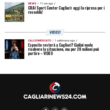
NEWS
11 ore ago
si sposerebbe perfettamente con i parametri
CRAI Sport Center Cagliari: oggi la ripresa per i
rossoblù!
economici e la filosofia del nuovo ciclo
sportivo!
VIDEO
LA PLAYLIST DELLE NOSTRE TOP NEWS
CALCIOMERCATO
1 settimana ago
Esposito resterà a Cagliari? Giulini vuole
risolvere la situazione, ma per 20 milioni può
partire – VIDEO