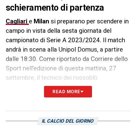
schieramento di partenza
Cagliari
e
Milan
si preparano per scendere in
campo in vista della sesta giornata del
campionato di Serie A 2023/2024. Il match
andrà in scena alla Unipol Domus, a partire
dalle 18:30. Come riportato da Corriere dello
Sport nell’edizione di questa mattina, 27
settembre, il tecnico dei rossoblù
sembrerebbe orientato verso il modulo 4-4-2
READ MORE
per lo schieramento di partenza. Questo gli
permette maggiore equilibrio e di creare
coperture anche in sovrannumero sugli
IL CALCIO DEL GIORNO
esterni.