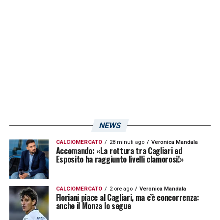
fanno sentire tutta la loro voce perché c’è un
contrasto molto dubbio tra Tomori e
Luvumbo
in area milanista. Il Var lascia
correre, ma ci potrebbe essere un tocco del
difensore rossonero sullo stinco
dell’angolano.
LA PLAYLIST DELLE NOSTRE TOP NEWS
NEWS
CALCIOMERCATO
28 minuti ago
Veronica Mandala
Accomando: «La rottura tra Cagliari ed
Esposito ha raggiunto livelli clamorosi!»
CALCIOMERCATO
2 ore ago
Veronica Mandala
Floriani piace al Cagliari, ma c’è concorrenza:
anche il Monza lo segue