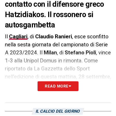
contatto con il difensore greco
Hatzidiakos. Il rossonero si
autosgambetta
Il
Cagliari
, di
Claudio Ranieri
, esce sconfitto
nella sesta giornata del campionato di Serie
A 2023/2024. Il
Milan
, di
Stefano Pioli
, vince
1-3 alla Unipol Domus in rimonta. Come
riportato da La Gazzetta dello Sport
nell’edizione di questa mattina, 28 settembre,
non c’è il rigore chiesto dai rossoneri su
READ MORE
Chukwueze
per il contatto con il difensore
greco Hatzidiakos. Il rossonero si
autosgambetta. Subito dopo i tifosi sardi
IL CALCIO DEL GIORNO