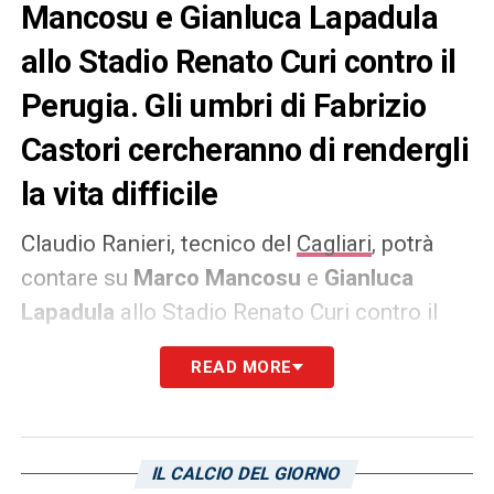
Mancosu e Gianluca Lapadula
allo Stadio Renato Curi contro il
Perugia. Gli umbri di Fabrizio
Castori cercheranno di rendergli
la vita difficile
Claudio Ranieri, tecnico del
Cagliari
, potrà
contare su
Marco Mancosu
e
Gianluca
Lapadula
allo Stadio Renato Curi contro il
Perugia
. Gli umbri di Fabrizio Castori
READ MORE
cercheranno di rendergli la vita difficile, come
sottolineato anche dall’allenatore
biancorosso in conferenza stampa. Gli
IL CALCIO DEL GIORNO
isolani devono assolutamente vincere per