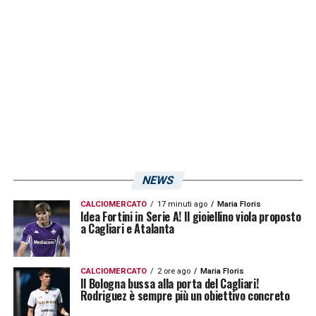
continuare a credere nel quarto posto, che
vale l’accesso diretto alla seconda fase dei
playoff.
LA PLAYLIST DELLE NOSTRE TOP NEWS
NEWS
CALCIOMERCATO
17 minuti ago
Maria Floris
Idea Fortini in Serie A! Il gioiellino viola proposto
a Cagliari e Atalanta
CALCIOMERCATO
2 ore ago
Maria Floris
Il Bologna bussa alla porta del Cagliari!
Rodriguez è sempre più un obiettivo concreto