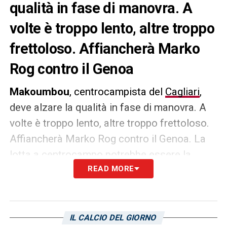
qualità in fase di manovra. A
volte è troppo lento, altre troppo
frettoloso. Affiancherà Marko
Rog contro il Genoa
Makoumbou
, centrocampista del
Cagliari
,
deve alzare la qualità in fase di manovra. A
volte è troppo lento, altre troppo frettoloso.
Affiancherà Marko Rog contro il Genoa. La
lotta a centrocampo potrebbe essere la
chiave per creare difficoltà alla squadra di
READ MORE
Alberto Gilardino. I rossoblù devono
assolutamente vincere per continuare a
sperare in una promozione diretta.
IL CALCIO DEL GIORNO