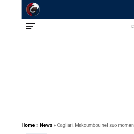
C
Home
»
News
»
Cagliari, Makoumbou nel suo momento