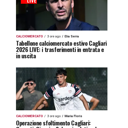
CALCIOMERCATO
3 ore ago
Elia Serra
Tabellone calciomercato estivo Cagliari
2026 LIVE: i trasferimenti in entrata e
in uscita
CALCIOMERCATO
3 ore ago
Maria Floris
Operazione sfoltimento Cagliari: