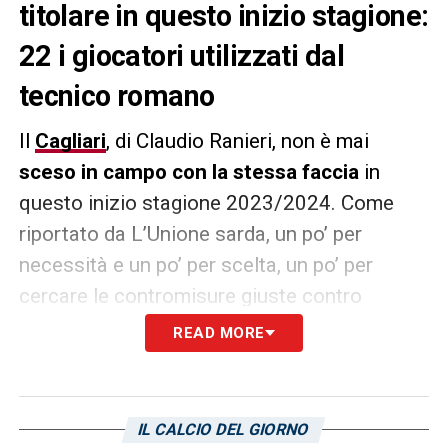
titolare in questo inizio stagione:
22 i giocatori utilizzati dal
tecnico romano
Il
Cagliari
, di Claudio Ranieri, non è mai
sceso in campo con la stessa faccia
in
questo inizio stagione 2023/2024. Come
riportato da L’Unione sarda, un po’ per
necessità e un po’ per scelta, un po’ per
cercare le contromisure giuste contro
avversari che sembrano giganti e un po’ per
READ MORE
cercare quegli equilibri che si creano
allenamento dopo allenamento, i rossoblù
hanno sempre cambiato volto. Sono 22 i
IL CALCIO DEL GIORNO