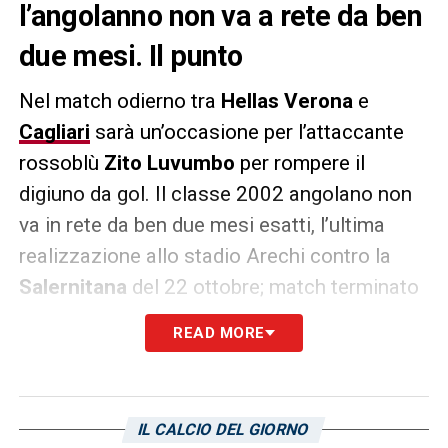
l’angolanno non va a rete da ben
due mesi. Il punto
Nel match odierno tra
Hellas Verona
e
Cagliari
sarà un’occasione per l’attaccante
rossoblù
Zito Luvumbo
per rompere il
digiuno da gol. Il classe 2002 angolano non
va in rete da ben due mesi esatti, l’ultima
realizzazione allo stadio Arechi contro la
Salernitana
del 22 ottobre; match terminato
in pareggio per 2-2. In stagione Luvumbo ha
READ MORE
collezionato 14 presenze, 1004 minuti
giocati con 3 gol totali all’attivo.
IL CALCIO DEL GIORNO
LA PLAYLIST DELLE NOSTRE TOP NEWS