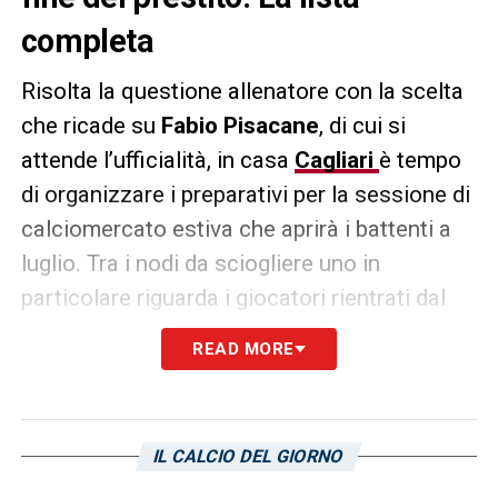
completa
Risolta la questione allenatore con la scelta
che ricade su
Fabio Pisacane
, di cui si
attende l’ufficialità, in casa
Cagliari
è tempo
di organizzare i preparativi per la sessione di
calciomercato estiva che aprirà i battenti a
luglio. Tra i nodi da sciogliere uno in
particolare riguarda i giocatori rientrati dal
prestito
e le cui situazioni vanno valutate tra
READ MORE
conferme e partenze. In tal senso sono
dodici i giocatori tornati in Sardegna dopo il
prestito, ovvero:
IL CALCIO DEL GIORNO
Hatzidiakos (FC Copenaghen);