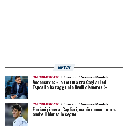
Scuffet (Napoli);
Wieteska (Paok Salonicco);
Veroli (Sampdoria);
Rog (Dinamo Zagabria);
Prelec (Austria Vienna);
Radunovic (Bari);
Idrissi (Modena);
NEWS
Di Pardo (Modena);
CALCIOMERCATO
1 ora ago
Veronica Mandala
Accomando: «La rottura tra Cagliari ed
Palomba (Vis Pesaro);
Esposito ha raggiunto livelli clamorosi!»
Cavuoti (Feralpisalò);
CALCIOMERCATO
2 ore ago
Veronica Mandala
Catena (Virtus Verona).
Floriani piace al Cagliari, ma c’è concorrenza:
anche il Monza lo segue
LA PLAYLIST DELLE NOSTRE TOP NEWS