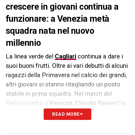
crescere in giovani continua a
funzionare: a Venezia metà
squadra nata nel nuovo
millennio
La linea verde del
Cagliari
continua a dare i
suoi buoni frutti. Oltre ai vari debutti di alcuni
ragazzi della Primavera nel calcio dei grandi,
altri giovani si stanno ritagliando un posto
stabile in prima squadra. Nel match del
Penzo contro il
Venezia
,
Claudio Ranieri
ha
mandato in campo metà squadra nata dopo
READ MORE
l’anno 2000:
Zappa
,
Lella
,
Kourfalidis
,
Obert
e
Luvumbo
. Un progetto di crescita dei