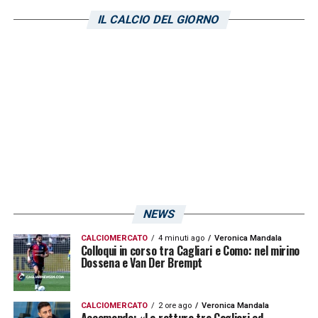
giovani che continua a vele spiegate. Lo
IL CALCIO DEL GIORNO
riporta La Nuova Sardegna.
LA PLAYLIST DELLE NOSTRE TOP NEWS
NEWS
CALCIOMERCATO
4 minuti ago
Veronica Mandala
Colloqui in corso tra Cagliari e Como: nel mirino
Dossena e Van Der Brempt
CALCIOMERCATO
2 ore ago
Veronica Mandala