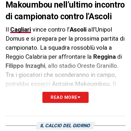
Makoumbou nell’ultimo incontro
di campionato contro l’Ascoli
Il
Cagliari
vince contro l’
Ascoli
all’Unipol
Domus e si prepara per la prossima partita di
campionato. La squadra rossoblù vola a
Reggio Calabria per affrontare la
Reggina
di
Filippo Inzaghi
, allo stadio Oreste Granillo.
Tra i giocatori che scenderanno in campo,
potrebbe esserci
Antoine Makoumbou.
Il
giocatore numero 29 è diventato
READ MORE
un’insostituibile della squadra rossoblù:
L’Unione Sarda
riporta la prestazione del
centrocampista di
Claudio Ranieri
. Come il
IL CALCIO DEL GIORNO
resto dei suoi compagni, Makoumbou ha