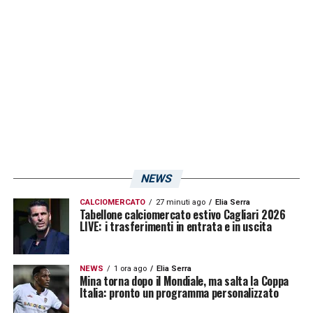
subìto in positivo il cambiamento di modulo,
dettato dall’ingresso di
Nunzio Lella
e
dall’uscita (per infortunio) di
Zito Luvumbo
.
Da un apporto quasi inutile e soffocato con i
due mediani, passati al 4-3-1-2 il franco
congolese è diventato l’arma in più della
ripresa.
NEWS
LA PLAYLIST DELLE NOSTRE TOP NEWS
CALCIOMERCATO
27 minuti ago
Elia Serra
Tabellone calciomercato estivo Cagliari 2026
LIVE: i trasferimenti in entrata e in uscita
NEWS
1 ora ago
Elia Serra
Mina torna dopo il Mondiale, ma salta la Coppa
Italia: pronto un programma personalizzato