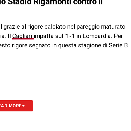
lo Stadio Rigamonti contro il
l grazie al rigore calciato nel pareggio maturato
a. Il
Cagliari
impatta sull’1-1 in Lombardia. Per
sesto rigore segnato in questa stagione di Serie B
S
EAD MORE