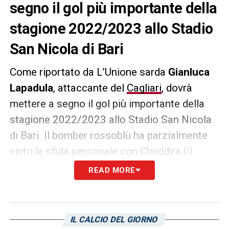
segno il gol più importante della
stagione 2022/2023 allo Stadio
San Nicola di Bari
Come riportato da L’Unione sarda
Gianluca
Lapadula
, attaccante del
Cagliari
, dovrà
mettere a segno il gol più importante della
stagione 2022/2023 allo Stadio San Nicola
di Bari. Il bomber rossoblù ha parzialmente
vinto la sfida personale con Cheddira (il
marocchino ha anche sbagliato un rigore),
READ MORE
ma nella gara di ritorno della finale playoff
serviranno i suoi gol per regalare la
promozione al club isolano.
IL CALCIO DEL GIORNO