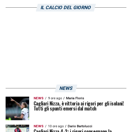
settore della Curva Nord. L’appuntamento è
IL CALCIO DEL GIORNO
dalle ore 10:15. Il Cagliari chiede il massimo
sostegno del proprio pubblico in vista della
delicatissima partita: non si possono
commettere passi falsi. Chi vince affronterà
il
Parma
nella semifinale (con la formula
andata-ritorno).
LA PLAYLIST DELLE NOSTRE TOP NEWS
NEWS
NEWS
9 ore ago
Maria Floris
Cagliari Nizza, è vittoria ai rigori per gli isolani!
Tutti gli spunti emersi dal match
NEWS
10 ore ago
Dario Bartolucci
Cagliari Nizza 4-2: i rigori consegnano la