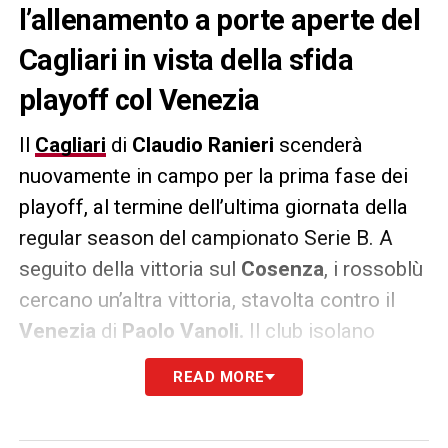
l’allenamento a porte aperte del
Cagliari in vista della sfida
playoff col Venezia
Il
Cagliari
di
Claudio Ranieri
scenderà
nuovamente in campo per la prima fase dei
playoff, al termine dell’ultima giornata della
regular season del campionato Serie B. A
seguito della vittoria sul
Cosenza
, i rossoblù
cercano un’altra vittoria, stavolta contro il
Venezia
di
Paolo Vanoli.
Il club isolano
chiama a raccolta i propri tifosi: nella
READ MORE
giornata di domani, l’allenamento sarà aperto
al pubblico. E’ stato messo a disposizione il