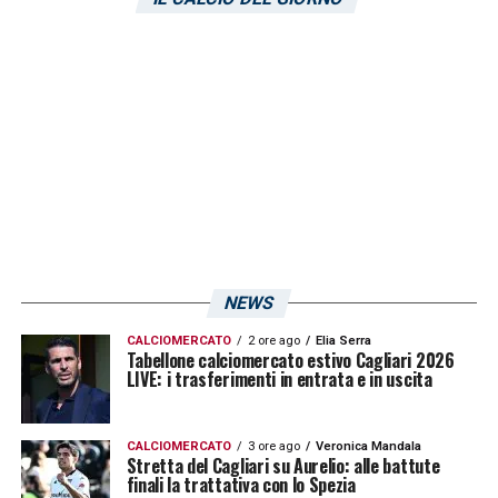
rappresentare anche una valida alternativa al
brasiliano Paulo Azzi sulla sinistra. Questa è
la vera novità tattica del 4-4-2 previsto
dall’allenatore ex Leicester in vista della
prossima stagione nel massimo campionato
italiano.
LA PLAYLIST DELLE NOSTRE TOP NEWS
NEWS
CALCIOMERCATO
2 ore ago
Elia Serra
Tabellone calciomercato estivo Cagliari 2026
LIVE: i trasferimenti in entrata e in uscita
CALCIOMERCATO
3 ore ago
Veronica Mandala
Stretta del Cagliari su Aurelio: alle battute
finali la trattativa con lo Spezia