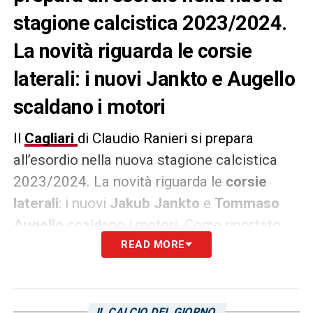
stagione calcistica 2023/2024.
La novità riguarda le corsie
laterali: i nuovi Jankto e Augello
scaldano i motori
Il
Cagliari
di Claudio Ranieri si prepara
all’esordio nella nuova stagione calcistica
2023/2024. La novità riguarda le
corsie
laterali
: i nuovi
Jakub Jankto
e
Tommaso
Augello
scaldano i motori. Come riportato
dall’Unione sarda nell’edizione di questa
READ MORE
mattina, 8 agosto, i due ex Sampdoria e
vecchie conoscenze del tecnico romano
adesso alla guida dei rossoblù, possono
IL CALCIO DEL GIORNO