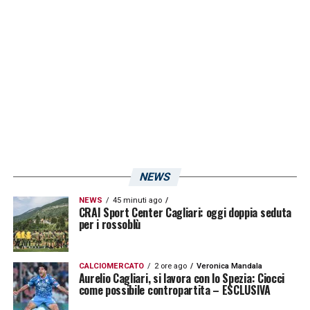
Liverani
. Nelle prime 11 giornate di Serie B, il
Cagliari aveva guadagnato 15 punti. Quello di
Ranieri, nelle prime 11 giornate del girone di
ritorno, ne ha fatti 20.
LA PLAYLIST DELLE NOSTRE TOP NEWS
NEWS
NEWS
45 minuti ago
CRAI Sport Center Cagliari: oggi doppia seduta
per i rossoblù
CALCIOMERCATO
2 ore ago
Veronica Mandala
Aurelio Cagliari, si lavora con lo Spezia: Ciocci
come possibile contropartita – ESCLUSIVA