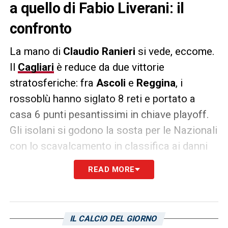
a quello di Fabio Liverani: il
confronto
La mano di
Claudio Ranieri
si vede, eccome.
Il
Cagliari
è reduce da due vittorie
stratosferiche: fra
Ascoli
e
Reggina
, i
rossoblù hanno siglato 8 reti e portato a
casa 6 punti pesantissimi in chiave playoff.
Gli isolani si godono la sosta per le Nazionali
con lo scavalcamento in classifica ai danni
degli amaranto di
Filippo Inzaghi
e si
READ MORE
preparano per la prossima partita contro il
Sudtirol
. La squadra di Ranieri ha cambiato
completamente mentalità rispetto alla
IL CALCIO DEL GIORNO
gestione dell’ex tecnico rossoblù
Fabio