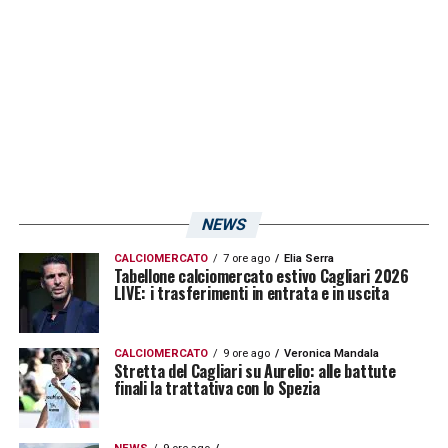
difficoltà, i rossoblù non devono abbassare
la guardia ed essere consci del fatto che i
biancorossi non hanno nessuna intenzione di
fare la parte della vittima sacrificale.
LA PLAYLIST DELLE NOSTRE TOP NEWS
NEWS
CALCIOMERCATO
7 ore ago
Elia Serra
Tabellone calciomercato estivo Cagliari 2026
LIVE: i trasferimenti in entrata e in uscita
CALCIOMERCATO
9 ore ago
Veronica Mandala
Stretta del Cagliari su Aurelio: alle battute
finali la trattativa con lo Spezia