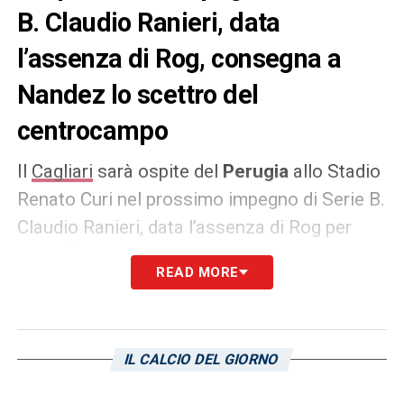
B. Claudio Ranieri, data
l’assenza di Rog, consegna a
Nandez lo scettro del
centrocampo
Il
Cagliari
sarà ospite del
Perugia
allo Stadio
Renato Curi nel prossimo impegno di Serie B.
Claudio Ranieri, data l’assenza di Rog per
squalifica, consegna a
Nandez
lo scettro del
READ MORE
centrocampo. Sarà l’uruguaiano, con tutta
probabilità, a dirigere le operazioni a metà
campo e trascinare i suoi compagni di
IL CALCIO DEL GIORNO
squadra su un campo difficile. Seppure la
classifica veda gli uomini di Castori in netta