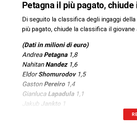
Petagna il più pagato, chiude
Di seguito la classifica degli ingaggi dell
più pagato, chiude la classifica il giovane
(Dati in milioni di euro)
Andrea
Petagna
1,8
Nahitan
Nandez
1,6
Eldor
Shomurodov
1,5
Gaston
Pereiro
1,4
Gianluca
Lapadula
1,1
Jakub
Jankto
1
Marco
Mancosu
0,8
R
Nicolas
Viola
0,8
Pantelis
Hatzidiakos
0,8