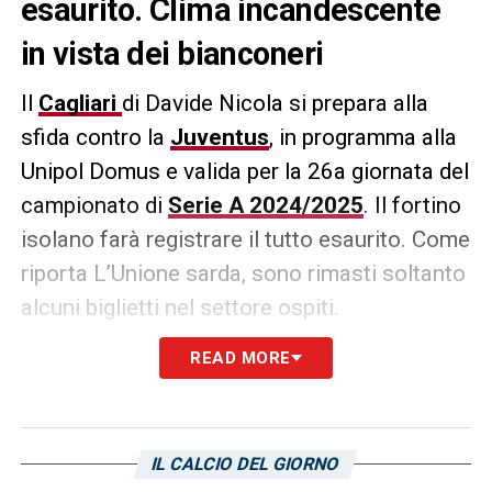
esaurito. Clima incandescente
in vista dei bianconeri
Il
Cagliari
di Davide Nicola si prepara alla
sfida contro la
Juventus
, in programma alla
Unipol Domus e valida per la 26a giornata del
campionato di
Serie A 2024/2025
. Il fortino
isolano farà registrare il tutto esaurito. Come
riporta L’Unione sarda, sono rimasti soltanto
alcuni biglietti nel settore ospiti.
READ MORE
LA PLAYLIST DELLE NOSTRE TOP NEWS
IL CALCIO DEL GIORNO