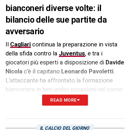
bianconeri diverse volte: il
bilancio delle sue partite da
avversario
Il
Cagliari
continua la preparazione in vista
della sfida contro la
Juventus
, e tra i
giocatori più esperti a disposizione di
Davide
Nicola
c’è il capitano
Leonardo Pavoletti
.
L’attaccante ha affrontato la formazione
bianconera in ben undici occasioni nel corso
della sua carriera, vestendo le maglie di
READ MORE
Genoa
,
Napoli
e degli stessi sardi. Il bilancio,
però, non sorride al numero 30 rossoblù:
undici sconfitte e una sola vittoria, ottenuta
IL CALCIO DEL GIORNO