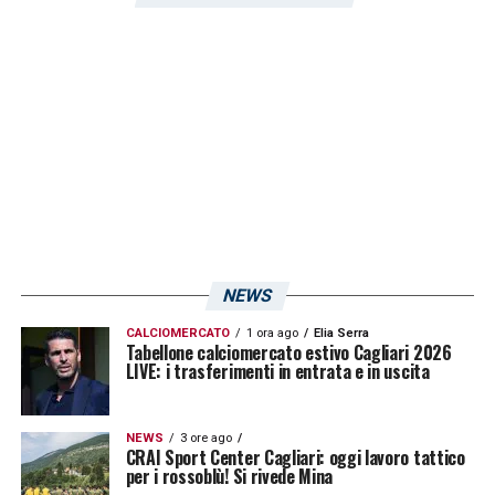
con il Napoli nella Coppa Italia 2016/17. Per
Pavoletti, l’obiettivo sarà cercare di
migliorare questo score nella sfida
dell’Unipol Domus.
LA PLAYLIST DELLE NOSTRE TOP NEWS
NEWS
CALCIOMERCATO
1 ora ago
Elia Serra
Tabellone calciomercato estivo Cagliari 2026
LIVE: i trasferimenti in entrata e in uscita
NEWS
3 ore ago
CRAI Sport Center Cagliari: oggi lavoro tattico
per i rossoblù! Si rivede Mina