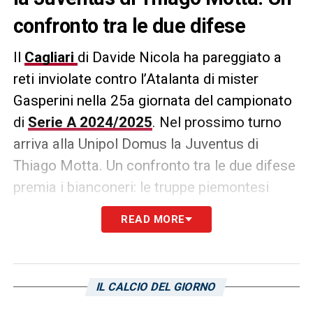
confronto tra le due difese
Il
Cagliari
di Davide Nicola ha pareggiato a
reti inviolate contro l’Atalanta di mister
Gasperini nella 25a giornata del campionato
di
Serie A 2024/2025
. Nel prossimo turno
arriva alla Unipol Domus la Juventus di
Thiago Motta. Un confronto tra le due difese
premia i bianconeri: le truppe piemontesi
hanno subito 21 gol, a fronte dei 39 subiti
READ MORE
dalla retroguardia isolana.
LA PLAYLIST DELLE NOSTRE TOP NEWS
IL CALCIO DEL GIORNO