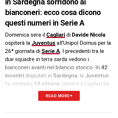
in Sardegna sorridono ai
bianconeri: ecco cosa dicono
questi numeri in Serie A
Domenica sera il
Cagliari
di
Davide Nicola
ospiterà la
Juventus
all’Unipol Domus per la
26ª giornata di
Serie A
. I precedenti tra le
due squadre in terra sarda vedono i
bianconeri avanti nel bilancio storico. In
42
incontri
disputati in
Sardegna
, la
Juventus
ha ottenuto
19 vittorie
, mentre il Cagliari ha
trionfato in 10 occasioni. Sono invece 13 i
READ MORE
pareggi tra le due formazioni. L’ultimo
successo casalingo dei rossoblù contro la
Juventus risale alla stagione 2019/2020,