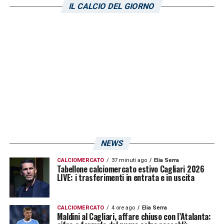
IL CALCIO DEL GIORNO
quando il gol di Luca Gagliano e il raddoppio
di Giovanni Simeone regalarono la vittoria ai
sardi.
LA PLAYLIST DELLE NOSTRE TOP NEWS
NEWS
CALCIOMERCATO
37 minuti ago
Elia Serra
Tabellone calciomercato estivo Cagliari 2026
LIVE: i trasferimenti in entrata e in uscita
CALCIOMERCATO
4 ore ago
Elia Serra
Maldini al Cagliari, affare chiuso con l’Atalanta: