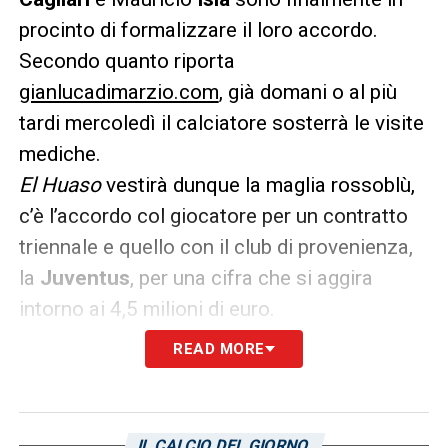
procinto di formalizzare il loro accordo.
Secondo quanto riporta
gianlucadimarzio.com
, già domani o al più
tardi mercoledì il calciatore sosterrà le visite
mediche.
El Huaso
vestirà dunque la maglia rossoblù,
c’è l’accordo col giocatore per un contratto
triennale e quello con il club di provenienza,
la
Juventus
, per una cifra che si aggira
intorno ai 4,5 milioni di euro.
READ MORE
LA PLAYLIST DELLE NOSTRE TOP NEWS
IL CALCIO DEL GIORNO