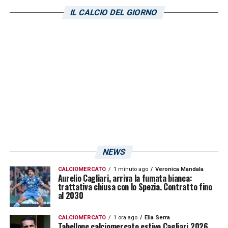
al capocannoniere, Gianluca Lapadula,
IL CALCIO DEL GIORNO
giocatore ormai fondamentale nello
scacchiere di Claudio Ranieri.
LA PLAYLIST DELLE NOSTRE TOP NEWS
NEWS
CALCIOMERCATO
1 minuto ago
Veronica Mandala
Aurelio Cagliari, arriva la fumata bianca:
trattativa chiusa con lo Spezia. Contratto fino
al 2030
CALCIOMERCATO
1 ora ago
Elia Serra
Tabellone calciomercato estivo Cagliari 2026