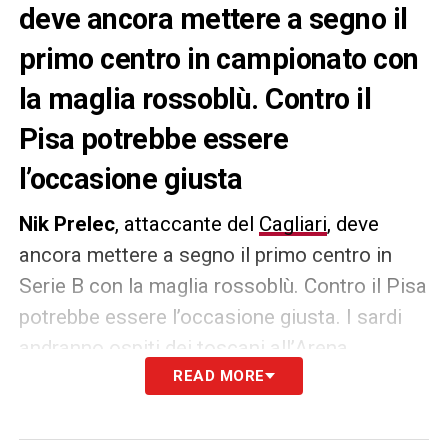
deve ancora mettere a segno il
primo centro in campionato con
la maglia rossoblù. Contro il
Pisa potrebbe essere
l’occasione giusta
Nik Prelec
, attaccante del
Cagliari
, deve
ancora mettere a segno il primo centro in
Serie B con la maglia rossoblù. Contro il Pisa
potrebbe essere l’occasione giusta. I sardi
andranno ospiti dei toscani all’Arena
Garibaldi per un match valido per il prossimo
READ MORE
impegno nel torneo cadetto. Il giovane
sembra essere una valida spalla in appoggio