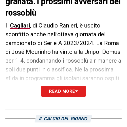
granata. I prossimi avversari dei
rossoblù
Il
Cagliari
, di Claudio Ranieri, è uscito
sconfitto anche nell’ottava giornata del
campionato di Serie A 2023/2024. La Roma
di José Mourinho ha vinto alla Unipol Domus
per 1-4, condannando i rossoblù a rimanere a
soli due punti in classifica. Nella prossima
sfida in programma gli isolani saranno ospiti
della
Salernitana
. I campani hanno
READ MORE
esonerato l’allenatore Sousa,
nominando
nuova guida in panchina Filippo Inzaghi
. Il
cambio potrebbe essere un’arma a doppio
IL CALCIO DEL GIORNO
taglio per i granata. Potrebbe essere un