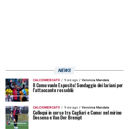
modo per spronare la squadra a cambiare
rotta, oppure una mossa che troppo
azzardata dopo sole sette giornate.
LA PLAYLIST DELLE NOSTRE TOP NEWS
NEWS
CALCIOMERCATO
9 ore ago
Veronica Mandala
Il Como vuole Esposito! Sondaggio dei lariani per
l’attaccante rossoblù
CALCIOMERCATO
9 ore ago
Veronica Mandala
Colloqui in corso tra Cagliari e Como: nel mirino
Dossena e Van Der Brempt