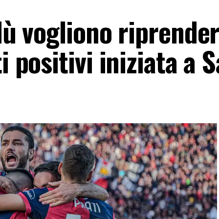
blù vogliono riprender
i positivi iniziata a 