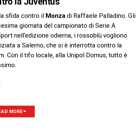
ntro la Juventus
la sfida contro il
Monza
di Raffaele Palladino. Gli
dicesima giornata del campionato di Serie A
ort nell’edizione odierna, i rossoblù vogliono
niziata a Salerno, che si è interrotta contro la
 Con il tifo locale, alla Unipol Domus, tutto è
ssimo.
S
EAD MORE