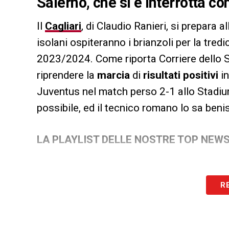
Salerno, che si è interrotta co
Il
Cagliari
, di Claudio Ranieri, si prepara al
isolani ospiteranno i brianzoli per la tre
2023/2024. Come riporta Corriere dello Sp
riprendere la
marcia
di
risultati positivi
i
Juventus nel match perso 2-1 allo Stadium.
possibile, ed il tecnico romano lo sa beni
LA PLAYLIST DELLE NOSTRE TOP NEW
R