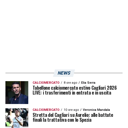
sarda nell’edizione di questa mattina, 26
settembre, sono 10 i falli fischiati in cinque
giornate di campionato all’attaccante
angolano .
LA PLAYLIST DELLE NOSTRE TOP NEWS
NEWS
CALCIOMERCATO
8 ore ago
Elia Serra
Tabellone calciomercato estivo Cagliari 2026
LIVE: i trasferimenti in entrata e in uscita
CALCIOMERCATO
10 ore ago
Veronica Mandala
Stretta del Cagliari su Aurelio: alle battute
finali la trattativa con lo Spezia