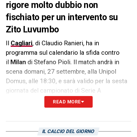
rigore molto dubbio non
fischiato per un intervento su
Zito Luvumbo
Il
Cagliari
, di Claudio Ranieri, ha in
programma sul calendario la sfida contro
il
Milan
di Stefano Pioli. Il match andrà in
scena domani, 27 settembre, alla Unipol
Domus, alle 18:30, e sarà valido per la sesta
giornata del campionato di Serie A
2023/2024. A Bergamo, contro l’Atalanta, u
READ MORE
sardi si sono arrabbiato per un rigore molto
dubbio non fischiato per un intervento su
Zito Luvumbo
. Come riportato da L’Unione
IL CALCIO DEL GIORNO