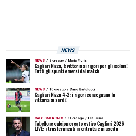
Centrocampisti:
Barella, Deiola, Di Gennaro,
Ionita, Munari, Padoin
NEWS
Attaccanti:
Borriello, Giannetti, Sau
NEWS
9 ore ago
Maria Floris
Cagliari Nizza, è vittoria ai rigori per gli isolani!
LA PLAYLIST DELLE NOSTRE TOP NEWS
Tutti gli spunti emersi dal match
NEWS
10 ore ago
Dario Bartolucci
Cagliari Nizza 4-2: i rigori consegnano la
vittoria ai sardi!
CALCIOMERCATO
11 ore ago
Elia Serra
Tabellone calciomercato estivo Cagliari 2026
LIVE: i trasferimenti in entrata e in uscita