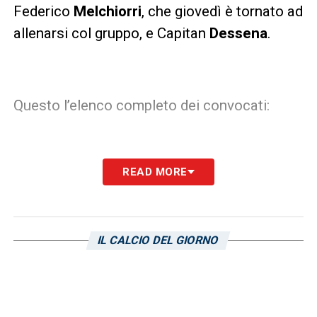
Federico
Melchiorri
, che giovedì è tornato ad
allenarsi col gruppo, e Capitan
Dessena
.
Questo l’elenco completo dei convocati:
READ MORE
Portieri:
Colombo, Rafael e Storari
IL CALCIO DEL GIORNO
Difensori:
Bruno Alves, Capuano, Ceppitelli,
Isla, Krajnc, Murru, Pisacane, Salamon