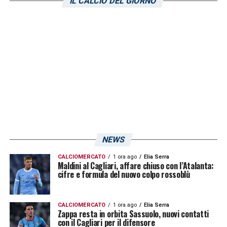
IL CALCIO DEL GIORNO
Andrea Petagna: 7,5 milioni di euro
Eldor Shomurodov: 6 milioni di euro
Nahitan Nandez: 5 milioni di euro
Zito Luvumbo: 5 milioni di euro
Matteo Prati: 4 milioni di euro
LA PLAYLIST DELLE NOSTRE TOP NEWS
NEWS
CALCIOMERCATO
1 ora ago
Elia Serra
Maldini al Cagliari, affare chiuso con l’Atalanta:
cifre e formula del nuovo colpo rossoblù
CALCIOMERCATO
1 ora ago
Elia Serra
Zappa resta in orbita Sassuolo, nuovi contatti
con il Cagliari per il difensore