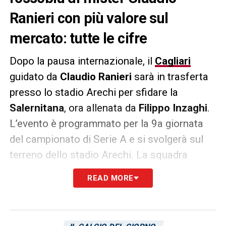
Ranieri con più valore sul
mercato: tutte le cifre
Dopo la pausa internazionale, il
Cagliari
guidato da
Claudio Ranieri
sarà in trasferta
presso lo stadio Arechi per sfidare la
Salernitana
, ora allenata da
Filippo Inzaghi
.
L’evento è programmato per la 9a giornata
del campionato di Serie A e si svolgerà sul
terreno dello stadio Arechi. La squadra
rossoblù è pronta a tornare in campo e
READ MORE
mettersi alla prova in questa partita cruciale.
Ecco chi sono i cinque giocatori del Cagliari
più preziosi secondo i dati di
Transfermarkt
.