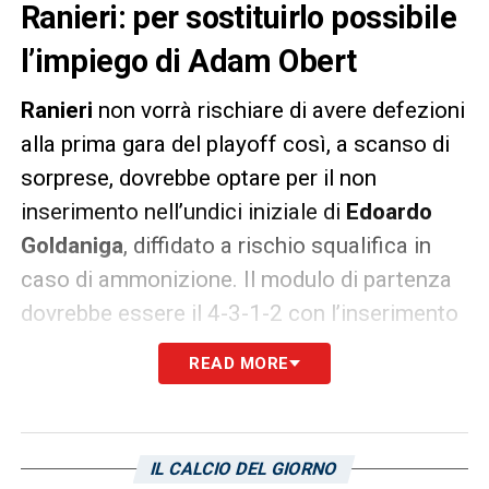
Ranieri: per sostituirlo possibile
l’impiego di Adam Obert
Ranieri
non vorrà rischiare di avere defezioni
alla prima gara del playoff così, a scanso di
sorprese, dovrebbe optare per il non
inserimento nell’undici iniziale di
Edoardo
Goldaniga
, diffidato a rischio squalifica in
caso di ammonizione. Il modulo di partenza
dovrebbe essere il 4-3-1-2 con l’inserimento
di
Adam Obert
accanto ad
Alberto Dossena
READ MORE
nella linea difensiva.
LA PLAYLIST DELLE NOSTRE TOP NEWS
IL CALCIO DEL GIORNO