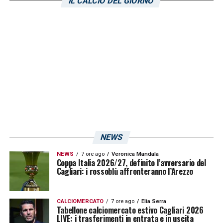
IL CALCIO DEL GIORNO
mi piace molto e il ragazzo ha dei numeri. Lo
terrò sempre presente»
. Si profila un
possibile rientro fra i convocati di Desogus?
Le quotazioni salgono, ma un possibile
minutaggio a gara in corso contro la
Roma
sembrerebbe improbabile. Desogus.
Possibile chance dopo la sosta? Le
avversarie del Cagliari sono decisamente alla
portata:
Salernitana
e
Frosinone
NEWS
chiuderanno infatti il ciclo di partite del mese
NEWS
7 ore ago
Veronica Mandala
di settembre.
Coppa Italia 2026/27, definito l’avversario del
Cagliari: i rossoblù affronteranno l’Arezzo
LA PLAYLIST DELLE NOSTRE TOP NEWS
CALCIOMERCATO
7 ore ago
Elia Serra
Tabellone calciomercato estivo Cagliari 2026
LIVE: i trasferimenti in entrata e in uscita