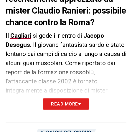
mister Claudio Ranieri: possibile
chance contro la Roma?
Il
Cagliari
si gode il rientro di
Jacopo
Desogus
. Il giovane fantasista sardo è stato
lontano dai campi di calcio a lungo a causa di
alcuni guai muscolari. Come riportato dai
report della formazione rossoblù,
l’attaccante classe 2002 è tornato
integralmente a disposizione di mister
Claudio Ranieri
e ha lavorato con il resto del
READ MORE
gruppo. Lo stesso tecnico romano ha
apprezzato le qualità di Desogus in
conferenza stampa:
«L’ho visto molto bene,