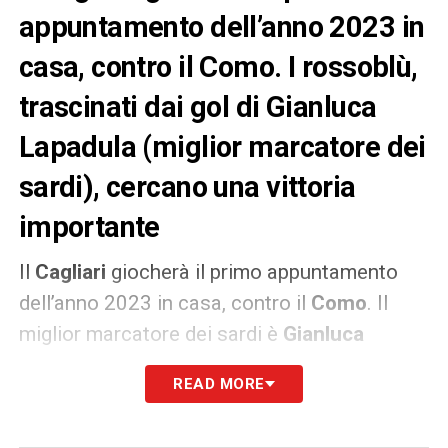
appuntamento dell’anno 2023 in
casa, contro il Como. I rossoblù,
trascinati dai gol di Gianluca
Lapadula (miglior marcatore dei
sardi), cercano una vittoria
importante
Il
Cagliari
giocherà il primo appuntamento
dell’anno 2023 in casa, contro il
Como
. Il
miglior marcatore dei sardi è
Gianluca
Lapadula
; per l’attaccante ex Milan, sette gol
READ MORE
in questa stagione, uno su rigore. Contro i
lombardi Lapadula cercherà il primo gol del