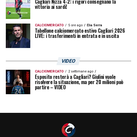
Cagliari Nizza 4-2: i rigori consegnano la
vittoria ai sardi!
CALCIOMERCATO
5 ore ago
Elia Serra
Tabellone calciomercato estivo Cagliari 2026
LIVE: i trasferimenti in entrata e in uscita
VIDEO
CALCIOMERCATO
2 settimane ago
Esposito resterà a Cagliari? Giulini vuole
risolvere la situazione, ma per 20 milioni può
partire – VIDEO