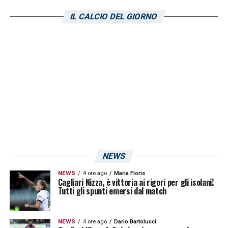
nuovo anno; a lui gli isolani si affidano per
IL CALCIO DEL GIORNO
sfondare la retroguardia di Fabregas e
compagni, reduci da due vittorie consecutive.
LA PLAYLIST DELLE NOSTRE TOP NEWS
NEWS
NEWS
4 ore ago
Maria Floris
Cagliari Nizza, è vittoria ai rigori per gli isolani!
Tutti gli spunti emersi dal match
NEWS
4 ore ago
Dario Bartolucci