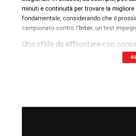
minuti e continuità per trovare la migliore
fondamentale, considerando che il prossi
campionato contro l’
Inter
, un test impegn
Una sfida da affrontare con conc
Il match contro il
Frosinone
rappresenta q
R
dovrà coniugare approccio competitivo e g
momenti chiave della partita e di adattars
portare a casa il passaggio al turno succ
fiducia e motivazioni in vista dei prossimi
LE ULTIME NOTIZIE SUL CAGLIARI
LA PLAYLIST DELLE NOSTRE TOP NEW