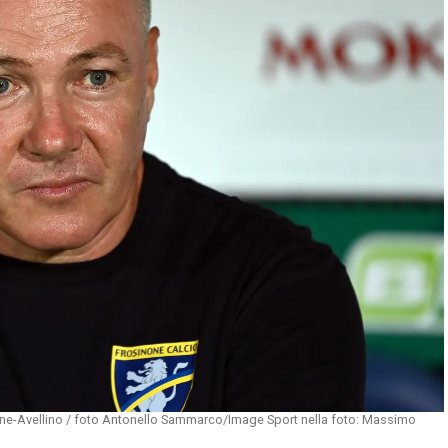
one-Avellino / foto Antonello Sammarco/Image Sport nella foto: Massimo