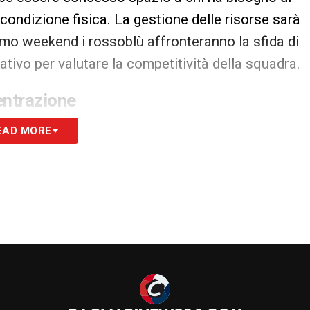
 condizione fisica. La gestione delle risorse sarà
mo weekend i rossoblù affronteranno la sfida di
ativo per valutare la competitività della squadra.
entrazione
uindi un passaggio delicato per il
Cagliari
, che
EAD MORE
estione delle energie. La capacità di leggere i
i al ritmo dei ciociari sarà determinante per
essivo di
Coppa Italia
, continuando a costruire
 impegni stagionali.
S