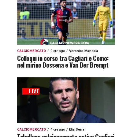
CALCIOMERCATO
2 ore ago
Veronica Mandala
Colloqui in corso tra Cagliari e Como:
nel mirino Dossena e Van Der Brempt
CALCIOMERCATO
4 ore ago
Elia Serra
Tabellone calciomercato estivo Cagliari