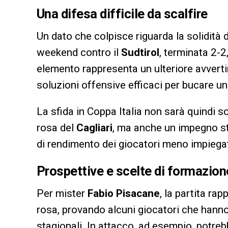
Una difesa difficile da scalfire
Un dato che colpisce riguarda la solidità 
weekend contro il
Sudtirol
, terminata 2-
elemento rappresenta un ulteriore avvert
soluzioni offensive efficaci per bucare un
La sfida in Coppa Italia non sarà quindi so
rosa del
Cagliari
, ma anche un impegno str
di rendimento dei giocatori meno impiegat
Prospettive e scelte di formazion
Per mister
Fabio Pisacane
, la partita ra
rosa, provando alcuni giocatori che hann
stagionali. In attacco, ad esempio, potre